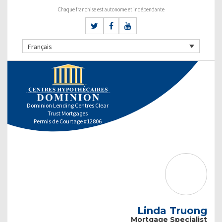
Chaque franchise est autonome et indépendante
Français
Dominion Lending Centres Clear
Trust Mortgages
Permis de Courtage #12806
Linda Truong
Mortgage Specialist