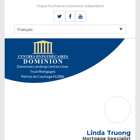
Chaque franchise est autonome et indépendante
Français
Dominion Lending Centres Clear
Trust Mortgages
Permis de Courtage #12806
Linda Truong
Mortgage Specialist