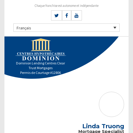
Chaque franchise est autonome et indépendante
Français
Dominion Lending Centres Clear
Trust Mortgages
Permis de Courtage #12806
Linda Truong
Mortgage Specialist